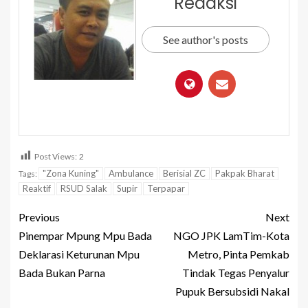
Redaksi
See author's posts
Post Views:
2
"Zona Kuning"
Ambulance
Berisial ZC
Pakpak Bharat
Tags:
Reaktif
RSUD Salak
Supir
Terpapar
Previous
Next
Pinempar Mpung Mpu Bada
NGO JPK LamTim-Kota
Deklarasi Keturunan Mpu
Metro, Pinta Pemkab
Bada Bukan Parna
Tindak Tegas Penyalur
Pupuk Bersubsidi Nakal