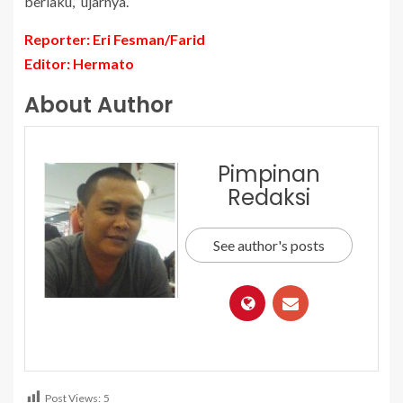
berlaku,” ujarnya.
Reporter: Eri Fesman/Farid
Editor: Hermato
About Author
Pimpinan
Redaksi
See author's posts
Post Views:
5