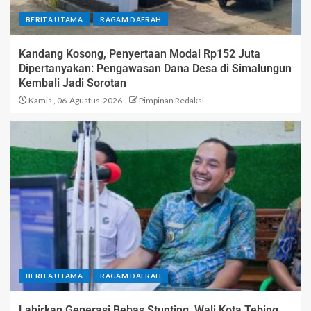
BERITA UTAMA
RAGAM DAERAH
Kandang Kosong, Penyertaan Modal Rp152 Juta
Dipertanyakan: Pengawasan Dana Desa di Simalungun
Kembali Jadi Sorotan
Kamis , 06-Agustus-2026
Pimpinan Redaksi
BERITA UTAMA
RAGAM DAERAH
Lahirkan Generasi Bebas Stunting, Wali Kota Tebing