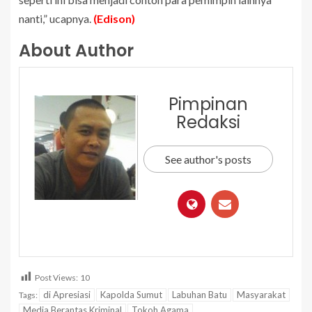
nanti,” ucapnya.
(Edison)
About Author
Pimpinan
Redaksi
See author's posts
Post Views:
10
di Apresiasi
Kapolda Sumut
Labuhan Batu
Masyarakat
Tags:
Media Berantas Kriminal
Tokoh Agama