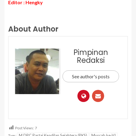
Editor : Hengky
About Author
Pimpinan
Redaksi
See author's posts
Post Views:
7
M DPC Partai Keadilan Sejahtera (PKS)
Muscab ke-VI
Tags: