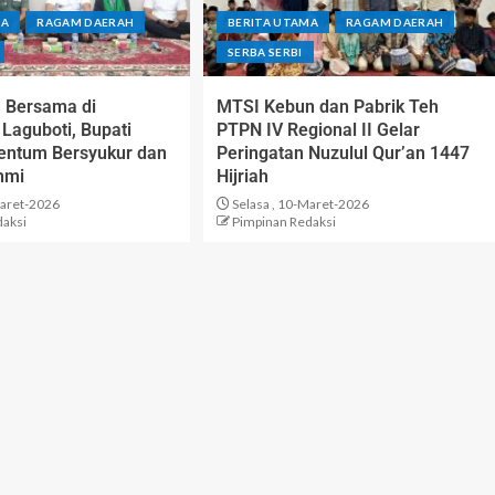
MA
RAGAM DAERAH
BERITA UTAMA
RAGAM DAERAH
SERBA SERBI
 Bersama di
MTSI Kebun dan Pabrik Teh
Laguboti, Bupati
PTPN IV Regional II Gelar
ntum Bersyukur dan
Peringatan Nuzulul Qur’an 1447
hmi
Hijriah
aret-2026
Selasa , 10-Maret-2026
daksi
Pimpinan Redaksi