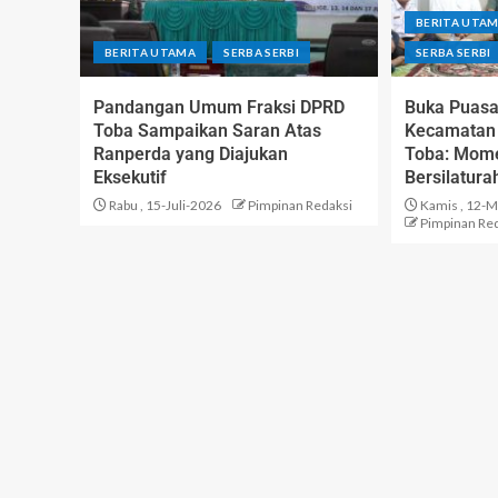
BERITA UTA
BERITA UTAMA
SERBA SERBI
SERBA SERBI
Pandangan Umum Fraksi DPRD
Buka Puasa
Toba Sampaikan Saran Atas
Kecamatan 
Ranperda yang Diajukan
Toba: Mome
Eksekutif
Bersilatura
Rabu , 15-Juli-2026
Pimpinan Redaksi
Kamis , 12-M
Pimpinan Re