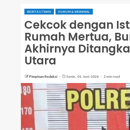
BERITA UTAMA
HUKUM & KRIMINAL
Cekcok dengan Istr
Rumah Mertua, Bur
Akhirnya Ditangk
Utara
Pimpinan Redaksi
Senin , 01-Juni-2026
2 min read