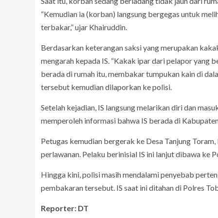
Saat itu, korban sedang berladang tidak jauh dari ru
“Kemudian ia (korban) langsung bergegas untuk mel
terbakar,” ujar Khairuddin.
Berdasarkan keterangan saksi yang merupakan kakak 
mengarah kepada IS. “Kakak ipar dari pelapor yang b
berada di rumah itu, membakar tumpukan kain di dal
tersebut kemudian dilaporkan ke polisi.
Setelah kejadian, IS langsung melarikan diri dan masu
memperoleh informasi bahwa IS berada di Kabupate
Petugas kemudian bergerak ke Desa Tanjung Toram, 
perlawanan. Pelaku berinisial IS ini lanjut dibawa ke 
Hingga kini, polisi masih mendalami penyebab perteng
pembakaran tersebut. IS saat ini ditahan di Polres To
Reporter: DT