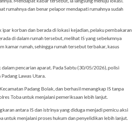
mahnya. Mendapat kabar tersebut, ia langsung menuju lokasi.
ihat rumahnya dan benar pelapor mendapati rumahnya sudah
ipar korban dan berada di lokasi kejadian, pelaku pembakaran
erada di dalam rumah tersebut, melihat IS yang sebelumnya
am kamar rumah, sehingga rumah tersebut terbakar, kasus
k dalam pencarian aparat. Pada Sabtu (30/05/2026), polisi
n Padang Lawas Utara.
Kecamatan Padang Bolak, dan berhasil menangkap IS tanpa
Polres Toba untuk menjalani pemeriksaan lebih lanjut.
karan antara IS dan istrinya yang diduga menjadi pemicu aksi
ba untuk menjalani proses hukum dan penyelidikan lebih lanjut.