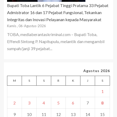
Bupati Toba Lantik 6 Pejabat Tinggi Pratama 33 Pejabat
Admistrator 16 dan 17 Pejabat Fungsional, Tekankan
Integritas dan Inovasi Pelayanan kepada Masyarakat
Kamis , 06-Agustus-2026
TOBA, mediaberantaskriminal.com – Bupati Toba,
Effendi Sintong P. Napitupulu, melantik dan mengambil
sumpah/janji 39 pejabat...
Agustus 2026
M
S
S
R
K
J
S
1
2
3
4
5
6
7
8
9
10
11
12
13
14
15