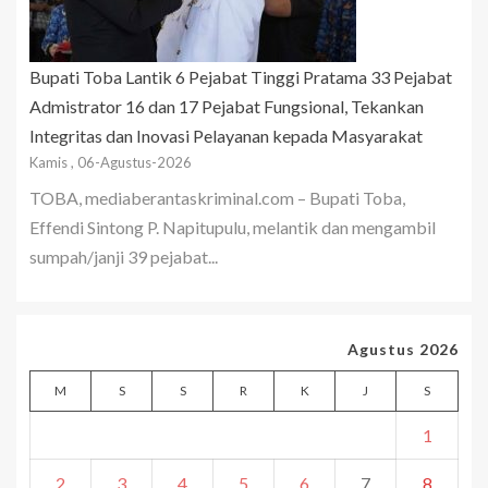
Bupati Toba Lantik 6 Pejabat Tinggi Pratama 33 Pejabat
Admistrator 16 dan 17 Pejabat Fungsional, Tekankan
Integritas dan Inovasi Pelayanan kepada Masyarakat
Kamis , 06-Agustus-2026
TOBA, mediaberantaskriminal.com – Bupati Toba,
Effendi Sintong P. Napitupulu, melantik dan mengambil
sumpah/janji 39 pejabat...
Agustus 2026
M
S
S
R
K
J
S
1
2
3
4
5
6
7
8