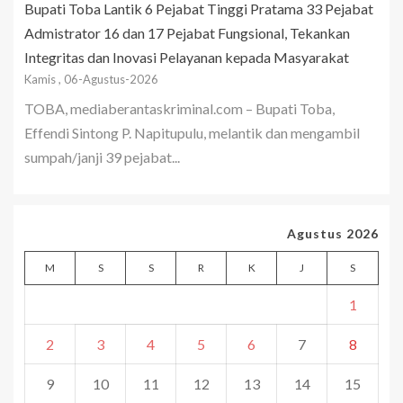
Bupati Toba Lantik 6 Pejabat Tinggi Pratama 33 Pejabat
Admistrator 16 dan 17 Pejabat Fungsional, Tekankan
Integritas dan Inovasi Pelayanan kepada Masyarakat
Kamis , 06-Agustus-2026
TOBA, mediaberantaskriminal.com – Bupati Toba,
Effendi Sintong P. Napitupulu, melantik dan mengambil
sumpah/janji 39 pejabat...
Agustus 2026
M
S
S
R
K
J
S
1
2
3
4
5
6
7
8
9
10
11
12
13
14
15