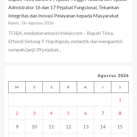
Admistrator 16 dan 17 Pejabat Fungsional, Tekankan
Integritas dan Inovasi Pelayanan kepada Masyarakat
Kamis , 06-Agustus-2026
TOBA, mediaberantaskriminal.com – Bupati Toba,
Effendi Sintong P. Napitupulu, melantik dan mengambil
sumpah/janji 39 pejabat...
Agustus 2026
M
S
S
R
K
J
S
1
2
3
4
5
6
7
8
9
10
11
12
13
14
15