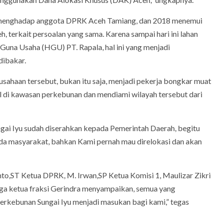
h menghadap anggota DPRK Aceh Tamiang, dan 2018 menemui
terkait persoalan yang sama. Karena sampai hari ini lahan
una Usaha (HGU) PT. Rapala, hal ini yang menjadi
dibakar.
rusahaan tersebut, bukan itu saja, menjadi pekerja bongkar muat
l di kawasan perkebunan dan mendiami wilayah tersebut dari
i Iyu sudah diserahkan kepada Pemerintah Daerah, begitu
ada masyarakat, bahkan Kami pernah mau direlokasi dan akan
ianto,ST Ketua DPRK, M. Irwan,SP Ketua Komisi 1, Maulizar Zikri
juga ketua fraksi Gerindra menyampaikan, semua yang
rkebunan Sungai Iyu menjadi masukan bagi kami,” tegas