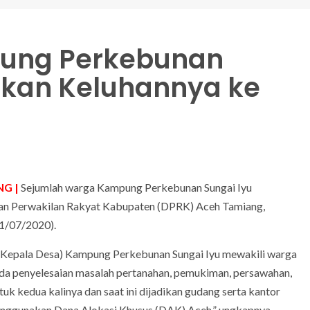
ung Perkebunan
ikan Keluhannya ke
G |
Sejumlah warga Kampung Perkebunan Sungai Iyu
n Perwakilan Rakyat Kabupaten (DPRK) Aceh Tamiang,
21/07/2020).
(Kepala Desa) Kampung Perkebunan Sungai Iyu mewakili warga
a penyelesaian masalah pertanahan, pemukiman, persawahan,
k kedua kalinya dan saat ini dijadikan gudang serta kantor
enggunakan Dana Alokasi Khusus (DAK) Aceh,” ungkapnya.