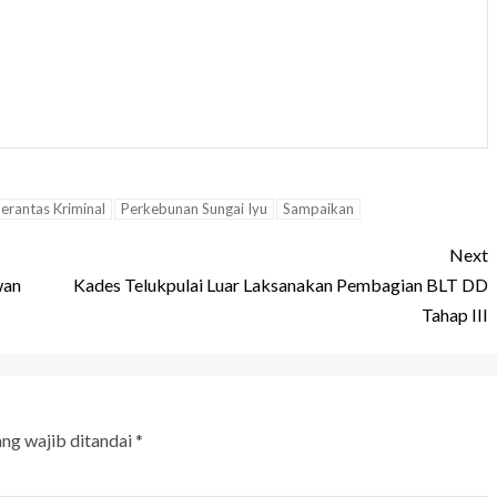
erantas Kriminal
Perkebunan Sungai Iyu
Sampaikan
Next
wan
Kades Telukpulai Luar Laksanakan Pembagian BLT DD
Tahap III
ang wajib ditandai
*