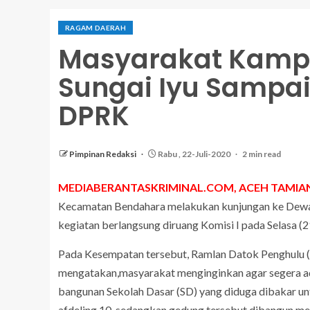
RAGAM DAERAH
Masyarakat Kamp
Sungai Iyu Sampa
DPRK
Pimpinan Redaksi
Rabu , 22-Juli-2020
2 min read
MEDIABERANTASKRIMINAL.COM, ACEH TAMIAN
Kecamatan Bendahara melakukan kunjungan ke Dewa
kegiatan berlangsung diruang Komisi I pada Selasa (
Pada Kesempatan tersebut, Ramlan Datok Penghulu 
mengatakan,masyarakat menginginkan agar segera ad
bangunan Sekolah Dasar (SD) yang diduga dibakar untu
afdeling 10, sedangkan gedung tersebut dibangun m