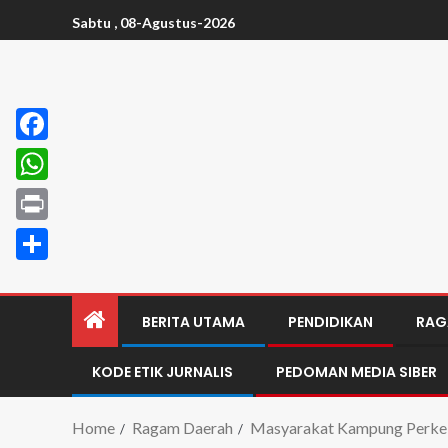
Sabtu , 08-Agustus-2026
Facebook
WhatsApp
Print
Share
BERITA UTAMA
PENDIDIKAN
RAG
KODE ETIK JURNALIS
PEDOMAN MEDIA SIBER
Home
Ragam Daerah
Masyarakat Kampung Perkeb