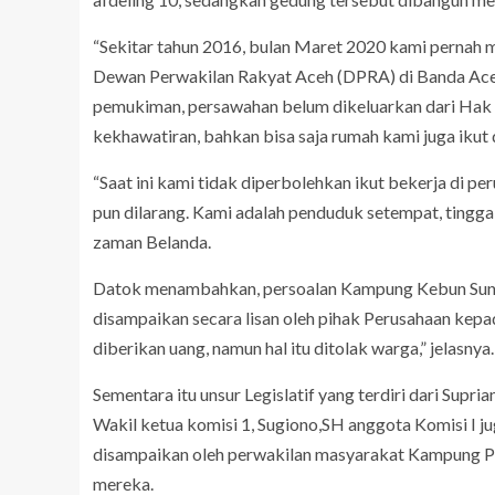
“Sekitar tahun 2016, bulan Maret 2020 kami perna
Dewan Perwakilan Rakyat Aceh (DPRA) di Banda Aceh, 
pemukiman, persawahan belum dikeluarkan dari Hak G
kekhawatiran, bahkan bisa saja rumah kami juga ikut 
“Saat ini kami tidak diperbolehkan ikut bekerja di pe
pun dilarang. Kami adalah penduduk setempat, tingga
zaman Belanda.
Datok menambahkan, persoalan Kampung Kebun Sunga
disampaikan secara lisan oleh pihak Perusahaan kep
diberikan uang, namun hal itu ditolak warga,” jelasnya.
Sementara itu unsur Legislatif yang terdiri dari Supr
Wakil ketua komisi 1, Sugiono,SH anggota Komisi I 
disampaikan oleh perwakilan masyarakat Kampung Pe
mereka.