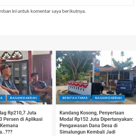
mban ini untuk komentar saya berikutnya.
MA
RAGAM DAERAH
BERITA UTAMA
RAGAM DAERAH
ag Rp210,7 Juta
Kandang Kosong, Penyertaan
0 Persen di Aplikasi
Modal Rp152 Juta Dipertanyakan:
, Kemana
Pengawasan Dana Desa di
a..???
Simalungun Kembali Jadi