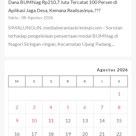
Dana BUMNag Rp210,7 Juta Tercatat 100 Persen di
Aplikasi Jaga Desa, Kemana Realisasinya..???
Sabtu , 08-Agustus-2026
SIMALUNGUN, mediaberantaskriminal.com – Sorotan
terhadap pengelolaan penyertaan modal BUMNag di
Nagori Siringan-ringan, Kecamatan Ujung Padang,...
Agustus 2026
M
S
S
R
K
J
S
1
2
3
4
5
6
7
8
9
10
11
12
13
14
15
16
17
18
19
20
21
22