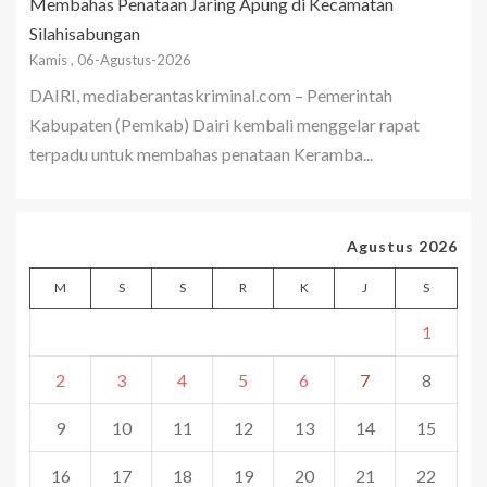
Membahas Penataan Jaring Apung di Kecamatan
Silahisabungan
Kamis , 06-Agustus-2026
DAIRI, mediaberantaskriminal.com – Pemerintah
Kabupaten (Pemkab) Dairi kembali menggelar rapat
terpadu untuk membahas penataan Keramba...
Agustus 2026
M
S
S
R
K
J
S
1
2
3
4
5
6
7
8
9
10
11
12
13
14
15
16
17
18
19
20
21
22