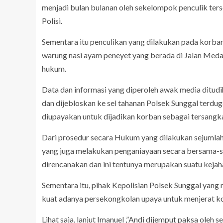
menjadi bulan bulanan oleh sekelompok penculik ter
Polisi.
Sementara itu penculikan yang dilakukan pada korban 
warung nasi ayam peneyet yang berada di Jalan Med
hukum.
Data dan informasi yang diperoleh awak media ditud
dan dijebloskan ke sel tahanan Polsek Sunggal terdu
diupayakan untuk dijadikan korban sebagai tersangka
Dari prosedur secara Hukum yang dilakukan sejumlah
yang juga melakukan penganiayaan secara bersama-sa
direncanakan dan ini tentunya merupakan suatu keja
Sementara itu, pihak Kepolisian Polsek Sunggal yang
kuat adanya persekongkolan upaya untuk menjerat k
Lihat saja, lanjut Imanuel ,”Andi dijemput paksa ol