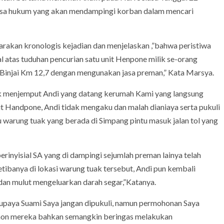
uasa hukum yang akan mendampingi korban dalam mencari
arakan kronologis kejadian dan menjelaskan ,”bahwa peristiwa
 atas tuduhan pencurian satu unit Henpone milik se-orang
Binjai Km 12,7 dengan mengunakan jasa preman,” Kata Marsya.
tuk menjemput Andi yang datang kerumah Kami yang langsung
it Handpone, Andi tidak mengaku dan malah dianiaya serta pukuli
 warung tuak yang berada di Simpang pintu masuk jalan tol yang
erinyisial SA yang di dampingi sejumlah preman lainya telah
ibanya di lokasi warung tuak tersebut, Andi pun kembali
dan mulut mengeluarkan darah segar,”Katanya.
upaya Suami Saya jangan dipukuli, namun permohonan Saya
 konon mereka bahkan semangkin beringas melakukan