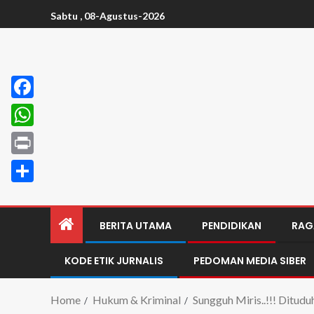
Sabtu , 08-Agustus-2026
Facebook
WhatsApp
Print
Share
BERITA UTAMA
PENDIDIKAN
RAG
KODE ETIK JURNALIS
PEDOMAN MEDIA SIBER
Home
Hukum & Kriminal
Sungguh Miris..!!! Ditud