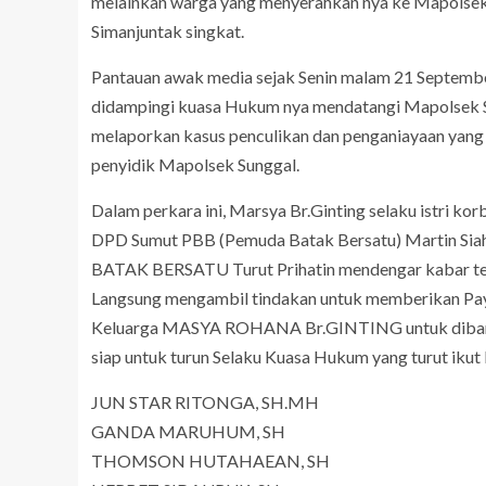
melainkan warga yang menyerahkan nya ke Mapolsek 
Simanjuntak singkat.
Pantauan awak media sejak Senin malam 21 September
didampingi kuasa Hukum nya mendatangi Mapolsek Su
melaporkan kasus penculikan dan penganiayaan yang 
penyidik Mapolsek Sunggal.
Dalam perkara ini, Marsya Br.Ginting selaku istri 
DPD Sumut PBB (Pemuda Batak Bersatu) Martin Si
BATAK BERSATU Turut Prihatin mendengar kabar ters
Langsung mengambil tindakan untuk memberikan
Keluarga MASYA ROHANA Br.GINTING untuk dibant
siap untuk turun Selaku Kuasa Hukum yang turut iku
JUN STAR RITONGA, SH.MH
GANDA MARUHUM, SH
THOMSON HUTAHAEAN, SH