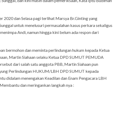
Sunggal, dan kini masih dalam pemeriksaan, Kata Iptu Budiman
 2020 dan Selasa pagi terlihat Marsya Br.Ginting yang
nggal untuk menelusuri permasalahan kasus perkara sekaligus
menimpa Andi, namun hingga kini belum ada respon dari
korban bermohon dan meminta perlindungan hukum kepada Ketua
ahaan, Martin Siahaan selaku Ketua DPD SUMUT PEMUDA
ebut dari salah satu anggota PBB, Martin Siahaan pun
 Payung Perlindungan HUKUM/LBH DPD SUMUT kepada
u didalam menengakan Keadilan dan Enam Pengacara LBH
t Membantu dan meringankan langkah nya :