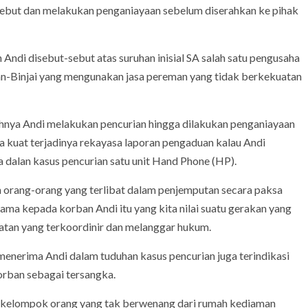
sebut dan melakukan penganiayaan sebelum diserahkan ke pihak
Andi disebut-sebut atas suruhan inisial SA salah satu pengusaha
an-Binjai yang mengunakan jasa pereman yang tidak berkekuatan
ihnya Andi melakukan pencurian hingga dilakukan penganiayaan
ga kuat terjadinya rekayasa laporan pengaduan kalau Andi
 dalan kasus pencurian satu unit Hand Phone (HP).
 orang-orang yang terlibat dalam penjemputan secara paksa
ma kepada korban Andi itu yang kita nilai suatu gerakan yang
hatan yang terkoordinir dan melanggar hukum.
 menerima Andi dalam tuduhan kasus pencurian juga terindikasi
orban sebagai tersangka.
eh sekelompok orang yang tak berwenang dari rumah kediaman