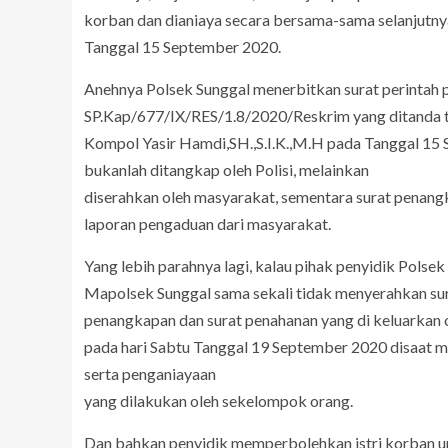
korban dan dianiaya secara bersama-sama selanjutn
Tanggal 15 September 2020.
Anehnya Polsek Sunggal menerbitkan surat perinta
SP.Kap/677/IX/RES/1.8/2020/Reskrim yang ditanda t
Kompol Yasir Hamdi,SH.,S.I.K.,M.H pada Tanggal 15 S
bukanlah ditangkap oleh Polisi, melainkan
diserahkan oleh masyarakat, sementara surat penangk
laporan pengaduan dari masyarakat.
Yang lebih parahnya lagi, kalau pihak penyidik Polse
Mapolsek Sunggal sama sekali tidak menyerahkan sur
penangkapan dan surat penahanan yang di keluarkan 
pada hari Sabtu Tanggal 19 September 2020 disaat
serta penganiayaan
yang dilakukan oleh sekelompok orang.
Dan bahkan penyidik memperbolehkan istri korban u