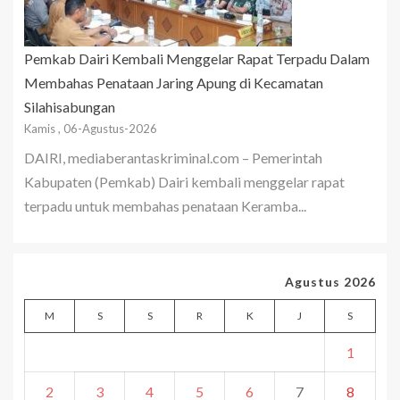
Pemkab Dairi Kembali Menggelar Rapat Terpadu Dalam
Membahas Penataan Jaring Apung di Kecamatan
Silahisabungan
Kamis , 06-Agustus-2026
DAIRI, mediaberantaskriminal.com – Pemerintah
Kabupaten (Pemkab) Dairi kembali menggelar rapat
terpadu untuk membahas penataan Keramba...
Agustus 2026
M
S
S
R
K
J
S
1
2
3
4
5
6
7
8