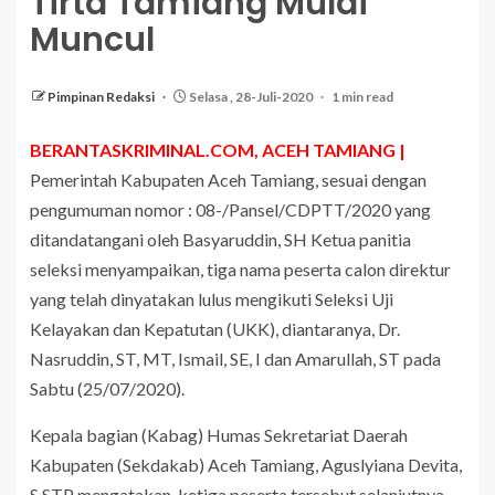
Tirta Tamiang Mulai
Muncul
Pimpinan Redaksi
Selasa , 28-Juli-2020
1 min read
BERANTASKRIMINAL.COM, ACEH TAMIANG |
Pemerintah Kabupaten Aceh Tamiang, sesuai dengan
pengumuman nomor : 08-/Pansel/CDPTT/2020 yang
ditandatangani oleh Basyaruddin, SH Ketua panitia
seleksi menyampaikan, tiga nama peserta calon direktur
yang telah dinyatakan lulus mengikuti Seleksi Uji
Kelayakan dan Kepatutan (UKK), diantaranya, Dr.
Nasruddin, ST, MT, Ismail, SE, I dan Amarullah, ST pada
Sabtu (25/07/2020).
Kepala bagian (Kabag) Humas Sekretariat Daerah
Kabupaten (Sekdakab) Aceh Tamiang, Aguslyiana Devita,
S.STP mengatakan, ketiga peserta tersebut selanjutnya