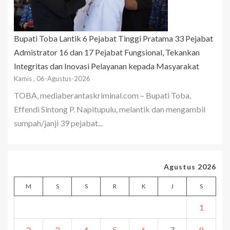
Bupati Toba Lantik 6 Pejabat Tinggi Pratama 33 Pejabat
Admistrator 16 dan 17 Pejabat Fungsional, Tekankan
Integritas dan Inovasi Pelayanan kepada Masyarakat
Kamis , 06-Agustus-2026
TOBA, mediaberantaskriminal.com – Bupati Toba,
Effendi Sintong P. Napitupulu, melantik dan mengambil
sumpah/janji 39 pejabat...
Agustus 2026
M
S
S
R
K
J
S
1
2
3
4
5
6
7
8