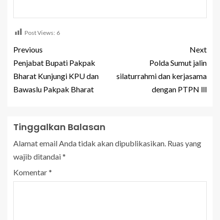
Post Views:
6
Previous
Next
Penjabat Bupati Pakpak
Polda Sumut jalin
Bharat Kunjungi KPU dan
silaturrahmi dan kerjasama
Bawaslu Pakpak Bharat
dengan PTPN lll
Tinggalkan Balasan
Alamat email Anda tidak akan dipublikasikan.
Ruas yang
wajib ditandai
*
Komentar
*