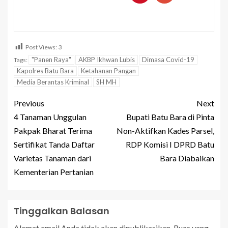
Post Views:
3
"Panen Raya"
AKBP Ikhwan Lubis
Dimasa Covid-19
Tags:
Kapolres Batu Bara
Ketahanan Pangan
Media Berantas Kriminal
SH MH
Previous
Next
4 Tanaman Unggulan
Bupati Batu Bara di Pinta
Pakpak Bharat Terima
Non-Aktifkan Kades Parsel,
Sertifikat Tanda Daftar
RDP Komisi I DPRD Batu
Varietas Tanaman dari
Bara Diabaikan
Kementerian Pertanian
Tinggalkan Balasan
Alamat email Anda tidak akan dipublikasikan.
Ruas yang