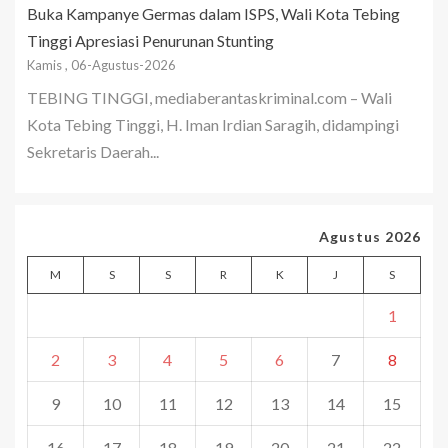
Buka Kampanye Germas dalam ISPS, Wali Kota Tebing
Tinggi Apresiasi Penurunan Stunting
Kamis , 06-Agustus-2026
TEBING TINGGI, mediaberantaskriminal.com – Wali
Kota Tebing Tinggi, H. Iman Irdian Saragih, didampingi
Sekretaris Daerah...
Agustus 2026
M
S
S
R
K
J
S
1
2
3
4
5
6
7
8
9
10
11
12
13
14
15
16
17
18
19
20
21
22