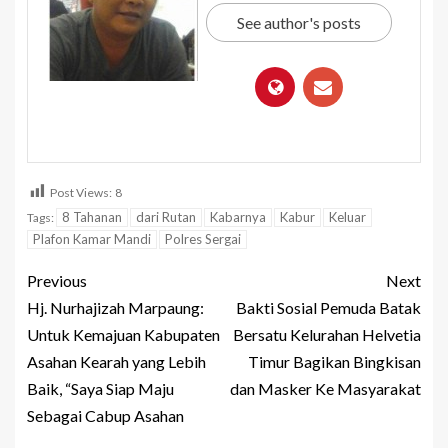
See author's posts
Post Views:
8
8 Tahanan
dari Rutan
Kabarnya
Kabur
Keluar
Tags:
Plafon Kamar Mandi
Polres Sergai
Previous
Next
Hj. Nurhajizah Marpaung:
Bakti Sosial Pemuda Batak
Untuk Kemajuan Kabupaten
Bersatu Kelurahan Helvetia
Asahan Kearah yang Lebih
Timur Bagikan Bingkisan
Baik, “Saya Siap Maju
dan Masker Ke Masyarakat
Sebagai Cabup Asahan