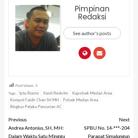
Pimpinan
Redaksi
See author's posts
Post Views:
5
Iptu Rianto
Kanit Reskrim
Kapolsek Medan Area
Tags:
Kompol Faidir Chan SH MH
Polsek Medan Area
Ringkus Pelaku Pencurian AC
Previous
Next
Andrea Antonius, SH, MH:
SPBU No. 14-***-204
Dalam Waktu Satu Minggu
Parapat Simalungun